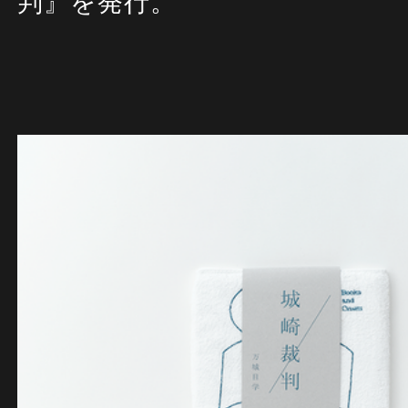
判
』を発行。