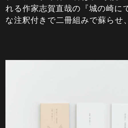
れる作家志賀直哉の
『
城の崎に
な注釈付きで二冊組みで蘇ら